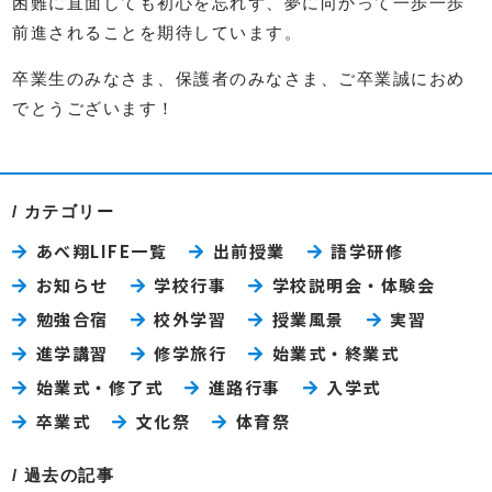
困難に直面しても初心を忘れず、夢に向かって一歩一歩
前進されることを期待しています。
卒業生のみなさま、保護者のみなさま、ご卒業誠におめ
でとうございます！
カテゴリー
あべ翔LIFE一覧
出前授業
語学研修
お知らせ
学校行事
学校説明会・体験会
勉強合宿
校外学習
授業風景
実習
進学講習
修学旅行
始業式・終業式
始業式・修了式
進路行事
入学式
卒業式
文化祭
体育祭
過去の記事