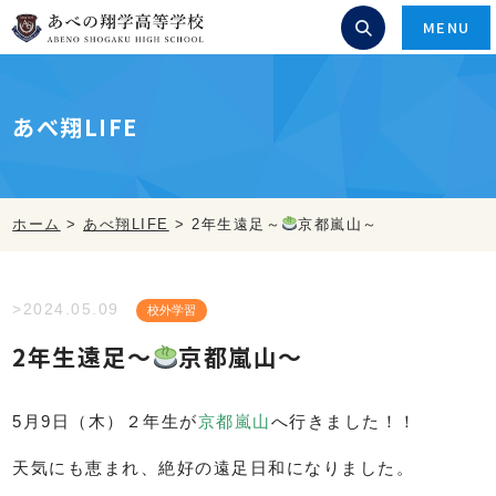
MENU
あべ翔LIFE
ホーム
>
あべ翔LIFE
>
2年生遠足～
京都嵐山～
>2024.05.09
校外学習
2年生遠足～
京都嵐山～
5月9日（木）２年生が
京都嵐山
へ行きました！！
天気にも恵まれ、絶好の遠足日和になりました。