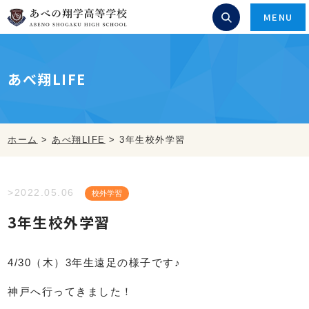
MENU
あべ翔LIFE
ホーム
>
あべ翔LIFE
>
3年生校外学習
>2022.05.06
校外学習
3年生校外学習
4/30（木）3年生遠足の様子です♪
神戸へ行ってきました！