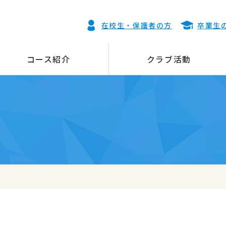
在校生・保護者の方
卒業生
コース紹介
クラブ活動
介
AS特進
募集要項
年間行事
運動部
制服紹介
普通進学
よくある質問
看護医