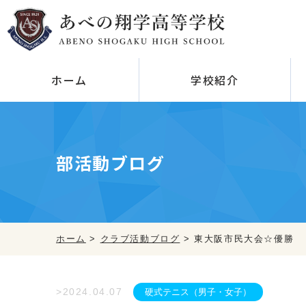
ホーム
学校紹介
学校紹介
コース紹介
学校説明会
クラブ
校舎・施設紹
部活動ブログ
ホーム
>
クラブ活動ブログ
>
東大阪市民大会☆優勝
>2024.04.07
硬式テニス（男子・女子）