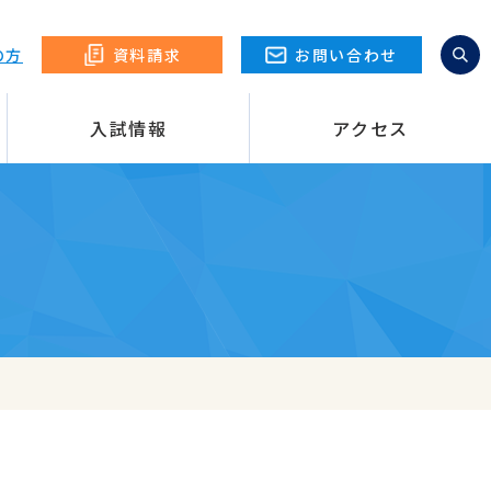
の方
資料請求
お問い合わせ
入試情報
アクセス
療
幼児教育
進路状況
情報
総合
文化部
web出願
本校の取り組み
スポーツ