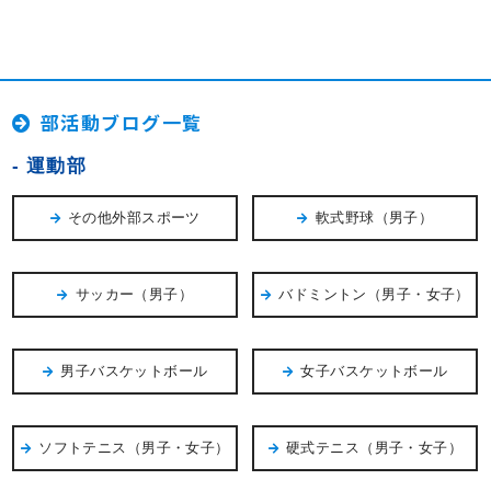
部活動ブログ一覧
運動部
その他外部スポーツ
軟式野球（男子）
サッカー（男子）
バドミントン（男子・女子）
男子バスケットボール
女子バスケットボール
ソフトテニス（男子・女子）
硬式テニス（男子・女子）