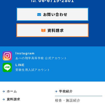
06-6719-2801
tel.
お問い合わせ
資料請求
Instagram
あべの翔学高等学校 公式アカウント
LINE
受験生用入試アカウント
ホーム
学校紹介
資料請求
校舎・施設紹介