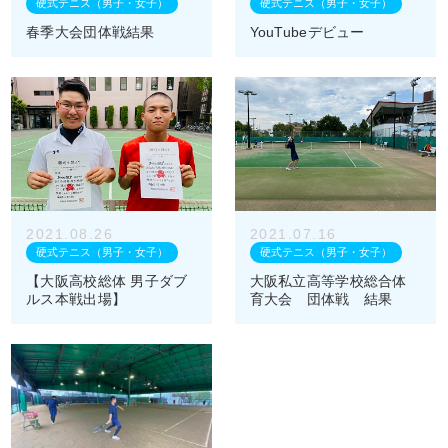
硬式テニス（男子・女子）
硬式テニス（男子・女子）
春季大会団体戦結果
YouTubeデビュー
2021.08.26
2021.07.16
硬式テニス（男子・女子）
硬式テニス（男子・女子）
【大阪高校総体 男子ダブ
大阪私立高等学校総合体
ルス本戦出場】
育大会 団体戦 結果